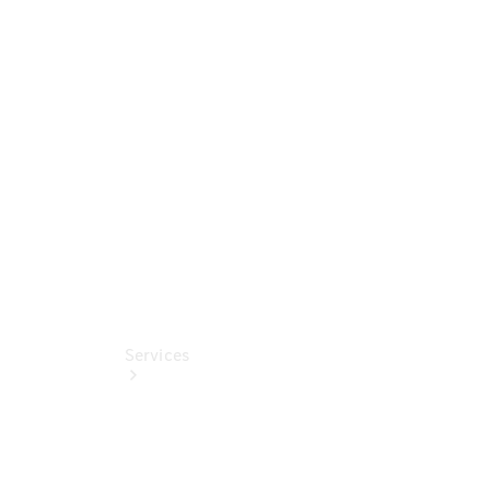
Auf- und
Umbaulösungen
Junge
Sterne
Digitale
Extras
Services