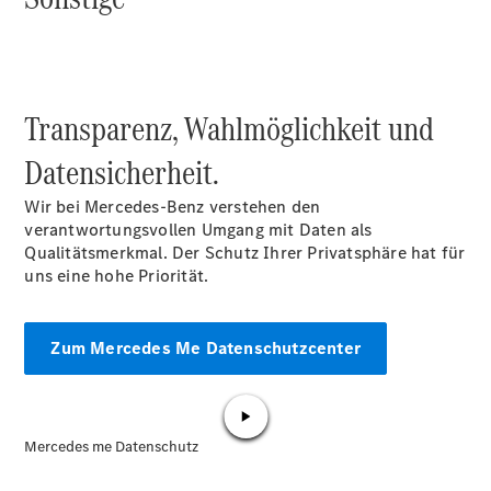
Übersicht
Transparenz, Wahlmöglichkeit und
Neuwagenangebote
Datensicherheit.
Wir bei Mercedes-Benz verstehen den
verantwortungsvollen Umgang mit Daten als
Qualitätsmerkmal. Der Schutz Ihrer Privatsphäre hat für
uns eine hohe Priorität.
Übersicht
Transporter
Highlights
Zum Mercedes Me Datenschutzcenter
Leasing
Privatkunden
Leasing
Gewerbekunden
Finanzierung
Privatkunden
Finanzierung