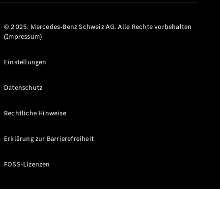
Pritschenfahrzeug
eSprinter
Pritschenfahrzeug
© 2025. Mercedes-Benz Schweiz AG. Alle Rechte vorbehalten
- elektrisch
(Impressum)
Sprinter
Fahrgestell
Einstellungen
eSprinter
Fahrgestell
- elektrisch
Datenschutz
Vito
Rechtliche Hinweise
Erklärung zur Barrierefreiheit
FOSS-Lizenzen
Vito
Kastenwagen
eVito
Kastenwagen
- elektrisch
Vito Mixto