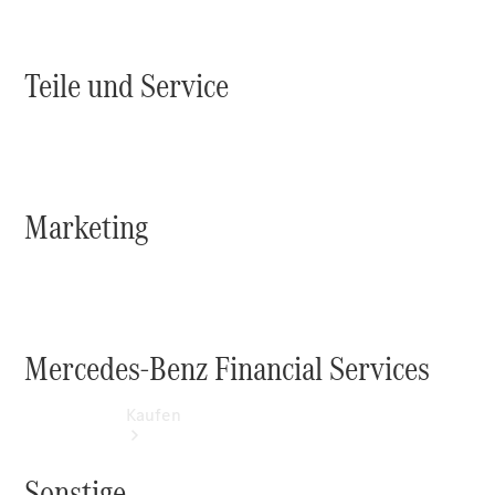
Beratung
vereinbaren
Servicetermin
Teile und Service
vereinbaren
Kostenfreie
Hotline:
0800 2345-
999
Marketing
Mercedes-Benz Financial Services
Kaufen
Sonstige