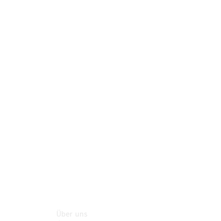
Neufahrzeuggarantie
Online-
Terminbuchung
Pannen- &
Schadenhilfe
Service für
Reisemobile
Teile &
Zubehör
Rückrufe &
Umrüstungen
Über uns